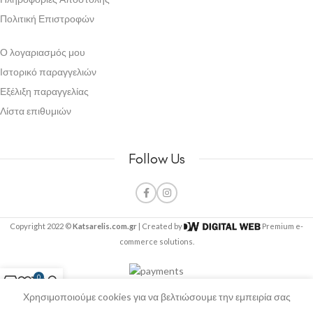
Πολιτική Επιστροφών
Ο λογαριασμός μου
Ιστορικό παραγγελιών
Εξέλιξη παραγγελίας
Λίστα επιθυμιών
Follow Us
Copyright 2022 ©
Katsarelis.com.gr
| Created by
Premium e-
commerce solutions.
0
Χρησιμοποιούμε cookies για να βελτιώσουμε την εμπειρία σας
τάστημα
ίστα επιθυμιών
Ο λογαριασμός μου
Καροτσάκι
στον ιστότοπό μας. Με την περιήγηση σας, συμφωνείτε με τη