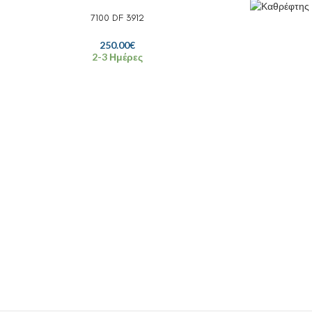
7100 DF 3912
250.00
€
2-3 Ημέρες