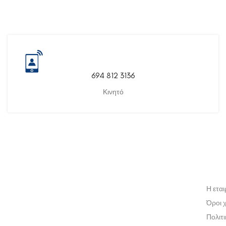
694 812 3136
Κινητό
Η εται
Όροι 
Πολιτ