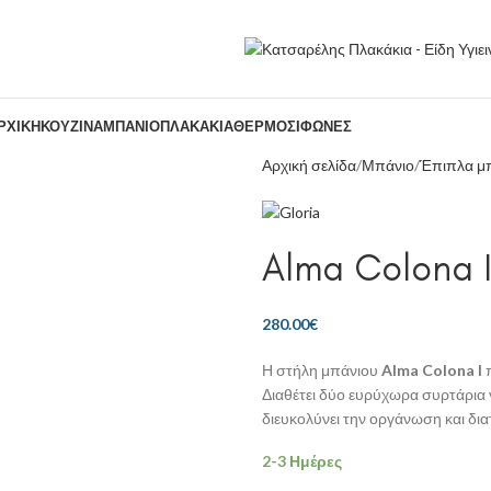
ΡΧΙΚΉ
ΚΟΥΖΊΝΑ
ΜΠΆΝΙΟ
ΠΛΑΚΆΚΙΑ
ΘΕΡΜΟΣΊΦΩΝΕΣ
Αρχική σελίδα
Μπάνιο
Έπιπλα μπ
Alma Colona 
280.00
€
Η στήλη μπάνιου
Alma Colona I
π
Διαθέτει δύο ευρύχωρα συρτάρια
διευκολύνει την οργάνωση και δια
2-3 Ημέρες