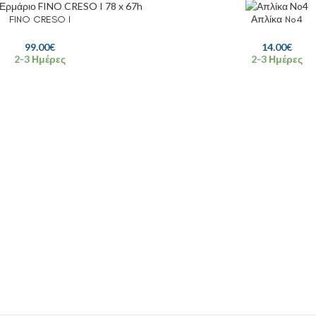
FINO CRESO I
Απλίκα No4
99.00
€
14.00
€
2-3 Ημέρες
2-3 Ημέρες