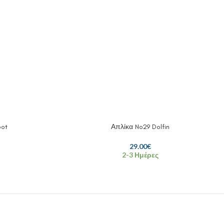
pot
Απλίκα No29 Dolfin
29.00
€
2-3 Ημέρες