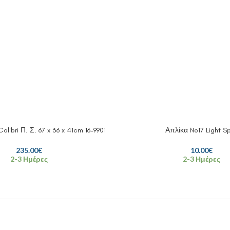
libri Π. Σ. 67 x 36 x 41cm 16-9901
Απλίκα No17 Light S
235.00
€
10.00
€
2-3 Ημέρες
2-3 Ημέρες