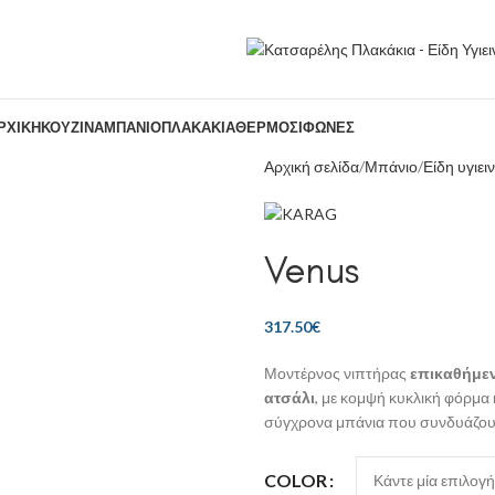
ΡΧΙΚΉ
ΚΟΥΖΊΝΑ
ΜΠΆΝΙΟ
ΠΛΑΚΆΚΙΑ
ΘΕΡΜΟΣΊΦΩΝΕΣ
Αρχική σελίδα
Μπάνιο
Είδη υγιει
Venus
317.50
€
Μοντέρνος νιπτήρας
επικαθήμε
ατσάλι
, με κομψή κυκλική φόρμα 
σύγχρονα μπάνια που συνδυάζουν 
COLOR