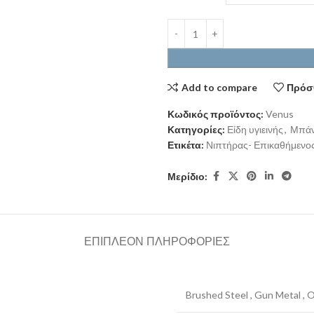
Add to compare
Πρόσθ
Κωδικός προϊόντος:
Venus
Κατηγορίες:
Είδη υγιεινής
,
Μπάν
Ετικέτα:
Νιπτήρας- Επικαθήμενος
Μερίδιο:
ΕΠΙΠΛΈΟΝ ΠΛΗΡΟΦΟΡΊΕΣ
Brushed Steel
,
Gun Metal
,
O