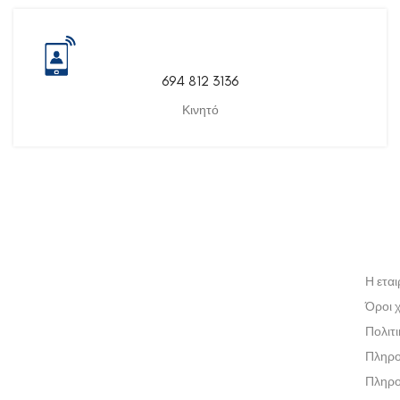
694 812 3136
Κινητό
Η εται
Όροι 
Πολιτ
Πληρο
Πληρο