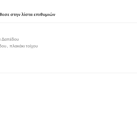
εσε στην λίστα επιθυμιών
α Δαπέδου
δου
,
πλακάκι τοίχου