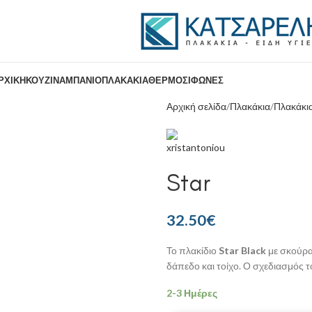
ΡΧΙΚΉ
ΚΟΥΖΊΝΑ
ΜΠΆΝΙΟ
ΠΛΑΚΆΚΙΑ
ΘΕΡΜΟΣΊΦΩΝΕΣ
Αρχική σελίδα
Πλακάκια
Πλακάκι
Star
32.50
€
Το πλακίδιο
Star Black
με σκούρα 
δάπεδο και τοίχο. Ο σχεδιασμός 
2-3 Ημέρες