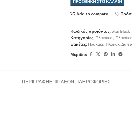
ΠΡΟΣΘΉΚΗ ΣΤΟ ΚΑΛΆΘΙ
Add to compare
Πρόσθ
Κωδικός προϊόντος:
Star Black
Κατηγορίες:
Πλακάκια
,
Πλακάκι
Ετικέτες:
Πλακάκι
,
Πλακάκι Δαπέ
Μερίδιο:
ΠΕΡΙΓΡΑΦΉ
ΕΠΙΠΛΈΟΝ ΠΛΗΡΟΦΟΡΊΕΣ