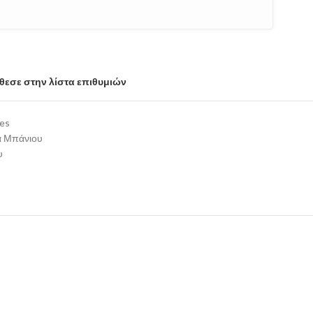
εσε στην λίστα επιθυμιών
ies
α Μπάνιου
υ