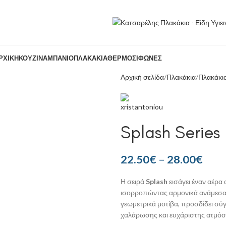
ΡΧΙΚΉ
ΚΟΥΖΊΝΑ
ΜΠΆΝΙΟ
ΠΛΑΚΆΚΙΑ
ΘΕΡΜΟΣΊΦΩΝΕΣ
Αρχική σελίδα
Πλακάκια
Πλακάκι
Splash Series
22.50
€
–
28.00
€
Η σειρά
Splash
εισάγει έναν αέρα
ισορροπώντας αρμονικά ανάμεσα σ
γεωμετρικά μοτίβα, προσδίδει σ
χαλάρωσης και ευχάριστης ατμόσ