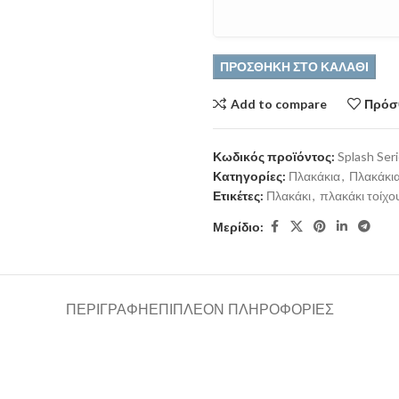
ΠΡΟΣΘΉΚΗ ΣΤΟ ΚΑΛΆΘΙ
Add to compare
Πρόσθ
Κωδικός προϊόντος:
Splash Ser
Κατηγορίες:
Πλακάκια
,
Πλακάκι
Ετικέτες:
Πλακάκι
,
πλακάκι τοίχο
Μερίδιο:
ΠΕΡΙΓΡΑΦΉ
ΕΠΙΠΛΈΟΝ ΠΛΗΡΟΦΟΡΊΕΣ