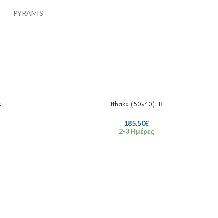
PYRAMIS
s
Ithaka (50×40) 1B
185.50
€
2-3 Ημέρες