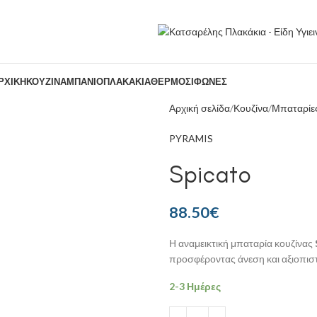
ΡΧΙΚΉ
ΚΟΥΖΊΝΑ
ΜΠΆΝΙΟ
ΠΛΑΚΆΚΙΑ
ΘΕΡΜΟΣΊΦΩΝΕΣ
Αρχική σελίδα
Κουζίνα
Μπαταρίες
PYRAMIS
Spicato
88.50
€
Η αναμεικτική μπαταρία κουζίνας
προσφέροντας άνεση και αξιοπιστ
2-3 Ημέρες