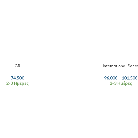
CR
International Serie
74.50
€
96.00
€
–
101.50
€
2-3 Ημέρες
2-3 Ημέρες