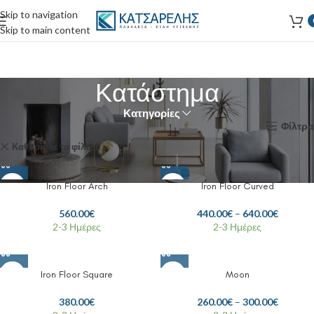
Skip to navigation
Skip to main content
Κατάστημα
Κατηγορίες
Αρχική σελίδα
Κατάστημα
Φίλτρα
Καθαρίστε τα φίλτρα
MIRRORS
Iron Floor Arch
Iron Floor Curved
560.00
€
440.00
€
–
640.00
€
2-3 Ημέρες
2-3 Ημέρες
Iron Floor Square
Moon
380.00
€
260.00
€
–
300.00
€