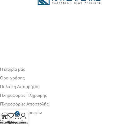
Η εταιρία μας
Όροι χρήσης
Πολιτική Απορρήτου
Πληροφορίες Πληρωμής
Πληροφορίες Αποστολής
Πολιτική Επιστροφών
0
τάστημα
ίστα επιθυμιών
Ο λογαριασμός μου
Καροτσάκι
Ο λογαριασμός μου
Ιστορικό παραγγελιών