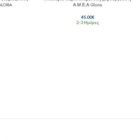
GLORIA
Α.Μ.Ε.Α Gloria
45.00
€
2-3 Ημέρες