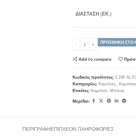
ΔΙΆΣΤΑΣΗ (ΕΚ.)
ΠΡΟΣΘΉΚΗ ΣΤΟ 
Add to compare
Πρόσθ
Κωδικός προϊόντος:
S 28F ALT
Κατηγορίες:
Καμπίνες
,
Καμπίνες
Ετικέτες:
Καμπίνα
,
Μπάνιο
Μερίδιο:
ΠΕΡΙΓΡΑΦΉ
ΕΠΙΠΛΈΟΝ ΠΛΗΡΟΦΟΡΊΕΣ