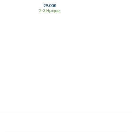
29.00
€
2-3 Ημέρες