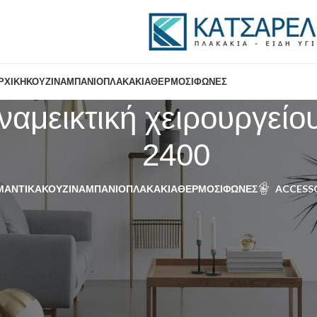
ΡΧΙΚΉ
ΚΟΥΖΊΝΑ
ΜΠΆΝΙΟ
ΠΛΑΚΆΚΙΑ
ΘΕΡΜΟΣΊΦΩΝΕΣ
αμεικτική χειρουργείου
2400
ΜΑΝΤΙΚΆ
ΚΟΥΖΊΝΑ
ΜΠΆΝΙΟ
ΠΛΑΚΆΚΙΑ
ΘΕΡΜΟΣΊΦΩΝΕΣ
ACCESS
ργείου ή Α.Μ.Ε.Α Gloria 23-2400”