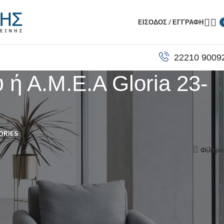
ΕΊΣΟΔΟΣ / ΕΓΓΡΑΦΉ
22210 9009
 ή Α.Μ.Ε.Α Gloria 23-
ORIES
προβολή
12
24
36
48
60
Φίλτρα