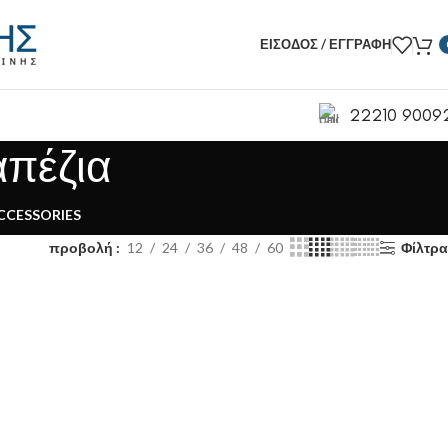
ΕΊΣΟΔΟΣ / ΕΓΓΡΑΦΉ
22210 9009
απέζια
CCESSORIES
προβολή
12
24
36
48
60
Φίλτρα