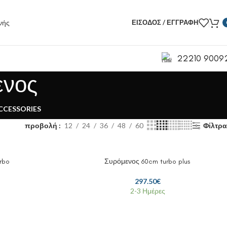
ΕΊΣΟΔΟΣ / ΕΓΓΡΑΦΉ
22210 9009
ενος
CCESSORIES
προβολή
12
24
36
48
60
Φίλτρα
rbo
Συρόμενος 60cm turbo plus
297.50
€
2-3 Ημέρες