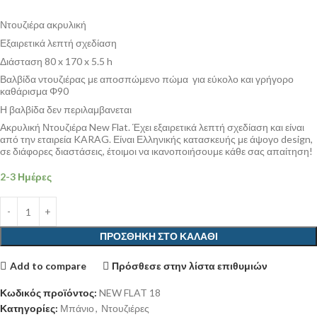
Ντουζιέρα ακρυλική
Εξαιρετικά λεπτή σχεδίαση
Διάσταση 80 x 170
x 5.5 h
Βαλβίδα ντουζιέρας με αποσπώμενο πώμα για εύκολο και γρήγορο
καθάρισμα Φ90
Η βαλβίδα δεν περιλαμβανεται
Ακρυλική Ντουζιέρα New Flat. Έχει εξαιρετικά λεπτή σχεδίαση και είναι
από την εταιρεία KARAG. Είναι Ελληνικής κατασκευής με άψογο design,
σε διάφορες διαστάσεις, έτοιμοι να ικανοποιήσουμε κάθε σας απαίτηση!
2-3 Ημέρες
ΠΡΟΣΘΉΚΗ ΣΤΟ ΚΑΛΆΘΙ
Add to compare
Πρόσθεσε στην λίστα επιθυμιών
Κωδικός προϊόντος:
NEW FLAT 18
Κατηγορίες:
Μπάνιο
,
Ντουζιέρες