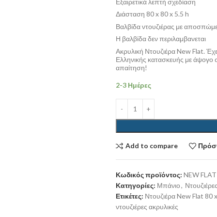
Εξαιρετικά λεπτή σχεδίαση
Διάσταση 80 x 80
x 5.5 h
Βαλβίδα ντουζιέρας με αποσπώμε
Η βαλβίδα δεν περιλαμβανεται
Ακρυλική Ντουζιέρα New Flat. Έχει
Ελληνικής κατασκευής με άψογο de
απαίτηση!
2-3 Ημέρες
Add to compare
Πρόσθ
Κωδικός προϊόντος:
NEW FLAT
Κατηγορίες:
Μπάνιο
,
Ντουζιέρε
Ετικέτες:
Ντουζιέρα New Flat 80 
ντουζιέρες ακρυλικές