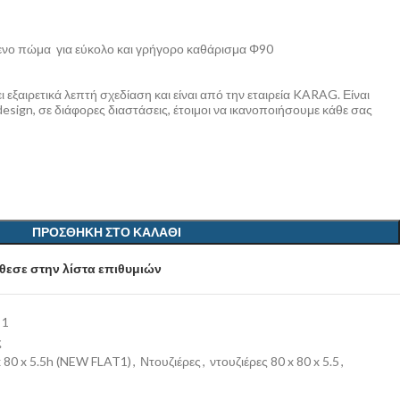
νο πώμα για εύκολο και γρήγορο καθάρισμα Φ90
 εξαιρετικά λεπτή σχεδίαση και είναι από την εταιρεία KARAG. Είναι
sign, σε διάφορες διαστάσεις, έτοιμοι να ικανοποιήσουμε κάθε σας
ΠΡΟΣΘΉΚΗ ΣΤΟ ΚΑΛΆΘΙ
εσε στην λίστα επιθυμιών
 1
ς
x 80 x 5.5h (NEW FLAT1)
,
Ντουζιέρες
,
ντουζιέρες 80 x 80 x 5.5
,