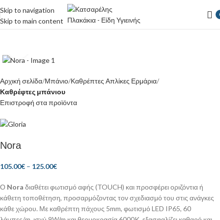
Skip to navigation
Skip to main content
Κάντε κλικ για μεγέθυνση
Αρχική σελίδα
Μπάνιο
Καθρέπτες Απλίκες Ερμάρια
Καθρέφτες μπάνιου
Επιστροφή στα προϊόντα
Nora
105.00
€
–
125.00
€
Ο
Nora
διαθέτει φωτισμό αφής (TOUCH) και προσφέρει οριζόντια ή
κάθετη τοποθέτηση, προσαρμόζοντας τον σχεδιασμό του στις ανάγκες
κάθε χώρου. Με καθρέπτη πάχους 5mm, φωτισμό LED IP65, 60
λάμπες/m, ισχύ 9W/m και θερμοκρασία 6000K, εξασφαλίζει καθαρό και