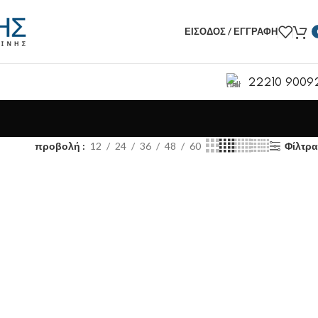
ΕΊΣΟΔΟΣ / ΕΓΓΡΑΦΉ
22210 9009
προβολή
12
24
36
48
60
Φίλτρα