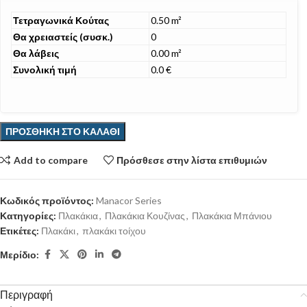
Τετραγωνικά Κούτας
0.50 m²
Θα χρειαστείς (συσκ.)
0
Θα λάβεις
0.00 m²
Συνολική τιμή
0.0 €
ΠΡΟΣΘΉΚΗ ΣΤΟ ΚΑΛΆΘΙ
Add to compare
Πρόσθεσε στην λίστα επιθυμιών
Κωδικός προϊόντος:
Manacor Series
Κατηγορίες:
Πλακάκια
,
Πλακάκια Κουζίνας
,
Πλακάκια Μπάνιου
Ετικέτες:
Πλακάκι
,
πλακάκι τοίχου
Μερίδιο:
Περιγραφή