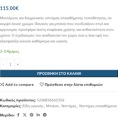
115.00
€
Μοντέρνος και διαχρονικός νιπτήρας επικαθήμενης τοποθέτησης, σε
κομψό λευκό χρώμα. Ιδανικός για μπάνια που συνδυάζουν στυλ και
εργονομία, προσφέρει άνετη επιφάνεια χρήσης και ανθεκτικότητα στον
χρόνο. Ο σχεδιασμός του αναδεικνύει τον χώρο, ενώ η λεία υφή του
εξασφαλίζει εύκολο καθάρισμα και υγιεινή.
2-3 Ημέρες
ΠΡΟΣΘΉΚΗ ΣΤΟ ΚΑΛΆΘΙ
Add to compare
Πρόσθεσε στην λίστα επιθυμιών
Κωδικός προϊόντος:
5206836561356
Κατηγορίες:
Είδη υγιεινής
,
Μπάνιο
,
Νιπτήρες
,
Νιπτήρες επικαθήμενοι
Μερίδιο: