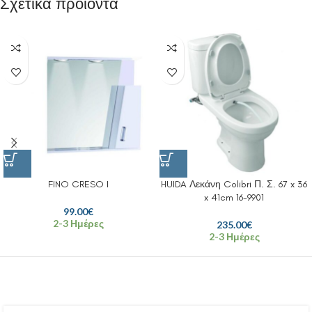
Σχετικά προϊόντα
FINO CRESO I
HUIDA Λεκάνη Colibri Π. Σ. 67 x 36
x 41cm 16-9901
99.00
€
2-3 Ημέρες
235.00
€
2-3 Ημέρες