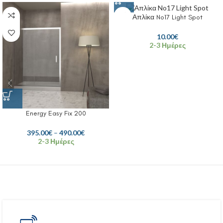
Απλίκα No17 Light Spot
10.00
€
2-3 Ημέρες
Energy Easy Fix 200
395.00
€
–
490.00
€
2-3 Ημέρες