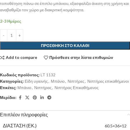
τοποθέτηση πάνω σε έπιπλο μπάνιου, εξασφαλίζει άνεση στη χρήση και
αναβαθμίζει τον χώρο με διακριτική κομψότητα.
2-3 Ημέρες
ΠΡΟΣΘΉΚΗ ΣΤΟ ΚΑΛΆΘΙ
Add to compare
Πρόσθεσε στην λίστα επιθυμιών
Κωδικός προϊόντος:
LT 1132
Κατηγορίες:
Είδη υγιεινής
,
Μπάνιο
,
Νιπτήρες
,
Νιπτήρες επικαθήμενοι
Ετικέτες:
Μπάνιο
,
Νιπτήρας
,
Νιπτήρας Επικαθήμενος
Μερίδιο:
Επιπλέον πληροφορίες
ΔΙΆΣΤΑΣΗ (ΕΚ.)
60.5×36×12