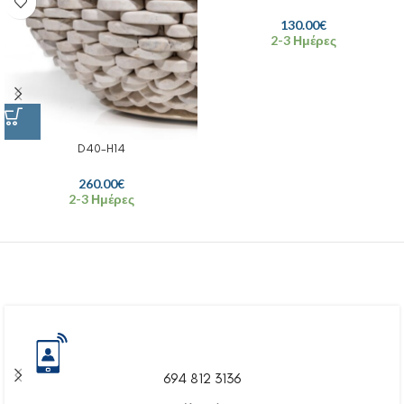
130.00
€
2-3 Ημέρες
D40-H14
260.00
€
2-3 Ημέρες
694 812 3136