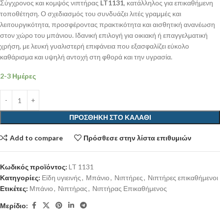
Σύγχρονος και κομψός νιπτήρας
LT1131
, κατάλληλος για επικαθήμενη
τοποθέτηση. Ο σχεδιασμός του συνδυάζει λιτές γραμμές και
λειτουργικότητα, προσφέροντας πρακτικότητα και αισθητική ανανέωση
στον χώρο του μπάνιου. Ιδανική επιλογή για οικιακή ή επαγγελματική
χρήση, με λευκή γυαλιστερή επιφάνεια που εξασφαλίζει εύκολο
καθάρισμα και υψηλή αντοχή στη φθορά και την υγρασία.
2-3 Ημέρες
ΠΡΟΣΘΉΚΗ ΣΤΟ ΚΑΛΆΘΙ
Add to compare
Πρόσθεσε στην λίστα επιθυμιών
Κωδικός προϊόντος:
LT 1131
Κατηγορίες:
Είδη υγιεινής
,
Μπάνιο
,
Νιπτήρες
,
Νιπτήρες επικαθήμενοι
Ετικέτες:
Μπάνιο
,
Νιπτήρας
,
Νιπτήρας Επικαθήμενος
Μερίδιο: