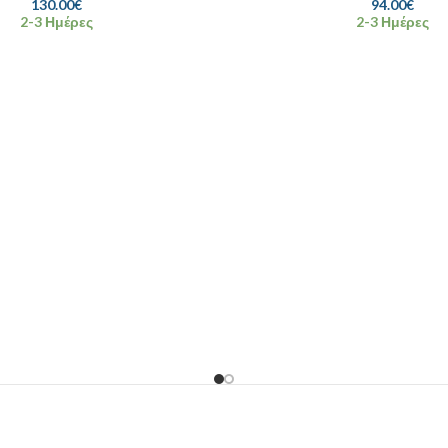
130.00
€
94.00
€
2-3 Ημέρες
2-3 Ημέρες