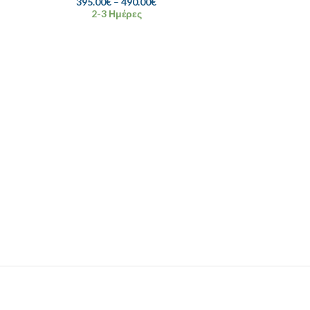
395.00
€
–
490.00
€
2-3 Ημέρες