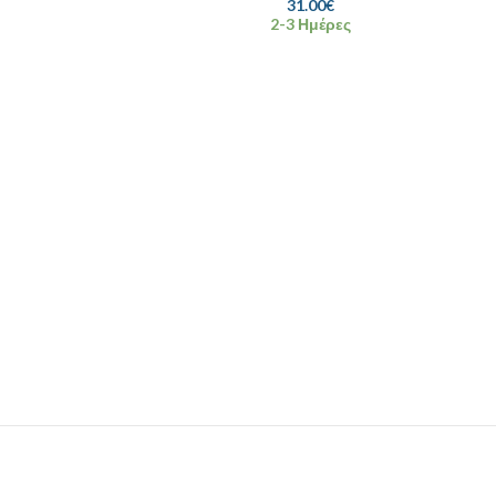
31.00
€
2-3 Ημέρες