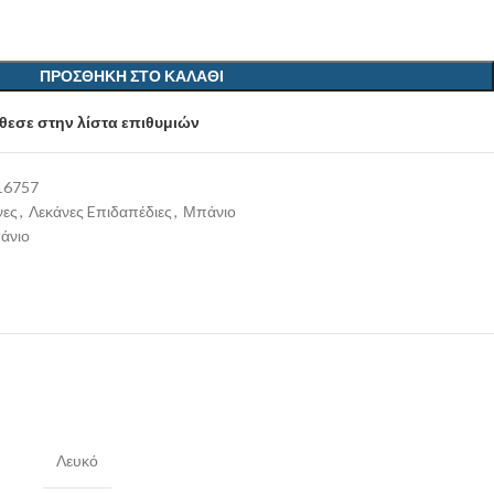
ΠΡΟΣΘΉΚΗ ΣΤΟ ΚΑΛΆΘΙ
εσε στην λίστα επιθυμιών
16757
νες
,
Λεκάνες Eπιδαπέδιες
,
Μπάνιο
άνιο
Λευκό