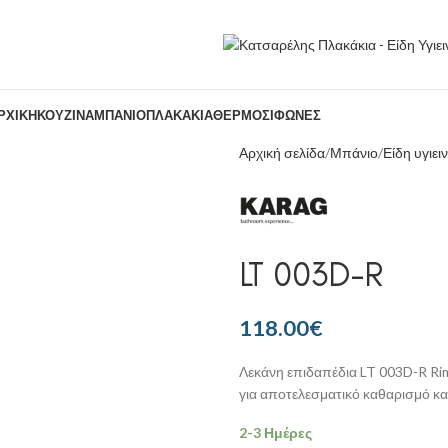
ΡΧΙΚΉ
ΚΟΥΖΊΝΑ
ΜΠΆΝΙΟ
ΠΛΑΚΆΚΙΑ
ΘΕΡΜΟΣΊΦΩΝΕΣ
Αρχική σελίδα
Μπάνιο
Είδη υγιει
LT 003D-R
118.00
€
Λεκάνη επιδαπέδια LT 003D-R Rim
για αποτελεσματικό καθαρισμό κα
2-3 Ημέρες