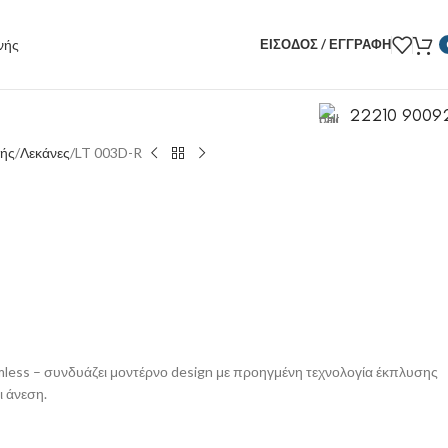
ΕΊΣΟΔΟΣ / ΕΓΓΡΑΦΉ
22210 9009
νής
Λεκάνες
LT 003D-R
less – συνδυάζει μοντέρνο design με προηγμένη τεχνολογία έκπλυσης
ι άνεση.