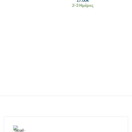
17.00
€
2-3 Ημέρες