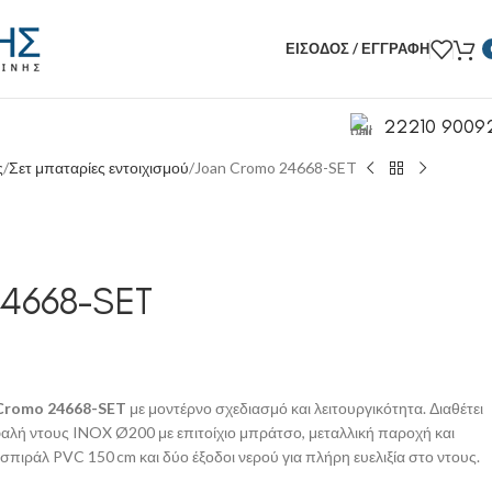
ΕΊΣΟΔΟΣ / ΕΓΓΡΑΦΉ
22210 9009
ς
Σετ μπαταρίες εντοιχισμού
Joan Cromo 24668-SET
4668-SET
Cromo 24668-SET
με μοντέρνο σχεδιασμό και λειτουργικότητα. Διαθέτει
αλή ντους INOX Ø200 με επιτοίχιο μπράτσο, μεταλλική παροχή και
πιράλ PVC 150 cm και δύο έξοδοι νερού για πλήρη ευελιξία στο ντους.