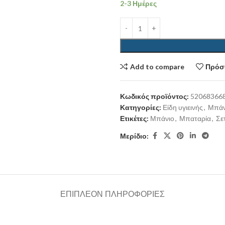
2-3 Ημέρες
Add to compare
Πρόσθ
Κωδικός προϊόντος:
52068366
Κατηγορίες:
Είδη υγιεινής
,
Μπάν
Ετικέτες:
Μπάνιο
,
Μπαταρία
,
Σε
Μερίδιο:
ΕΠΙΠΛΈΟΝ ΠΛΗΡΟΦΟΡΊΕΣ