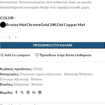
αντισηπτικό. Κατασκευασμένος από ανθεκτικά υλικά, με εύκολη
επαναπλήρωση και κομψό design που ταιριάζει σε κάθε χώρο.
COLOR
Bronze Mat
Chrome
Gold 24K
Old Copper Mat
ΠΡΟΣΘΉΚΗ ΣΤΟ ΚΑΛΆΘΙ
Add to compare
Πρόσθεσε στην λίστα επιθυμιών
Κωδικός προϊόντος:
25922
Κατηγορίες:
Dispenser υγρού σαπουνιού
,
Αξεσουάρ Μπάνιου
,
Επιτοίχια Αξεσουάρ
,
Μπάνιο
Ετικέτες:
Dispenser
,
Μπάνιο
Μερίδιο: