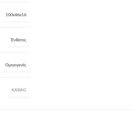
100x46x16
Ένθετος
Ομοιογενές
KARAG