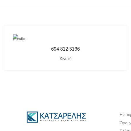
694 812 3136
Κινητό
Η εται
Όροι 
Πολιτ