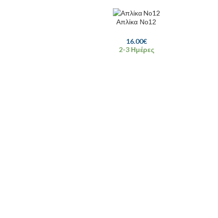
Απλίκα No12
16.00
€
2-3 Ημέρες