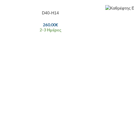
D40-H14
260.00
€
2-3 Ημέρες