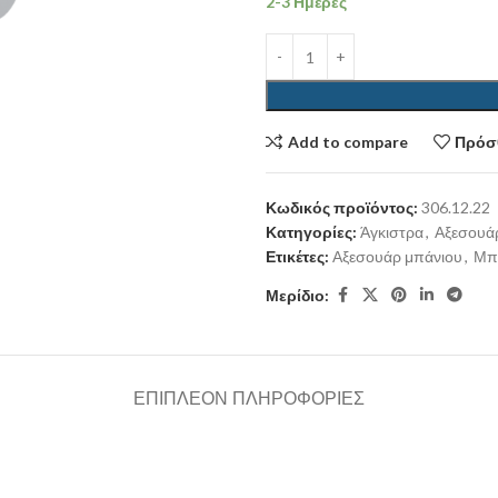
2-3 Ημέρες
Add to compare
Πρόσθ
Κωδικός προϊόντος:
306.12.22
Κατηγορίες:
Άγκιστρα
,
Αξεσουά
Ετικέτες:
Αξεσουάρ μπάνιου
,
Μπ
Μερίδιο:
ΕΠΙΠΛΈΟΝ ΠΛΗΡΟΦΟΡΊΕΣ