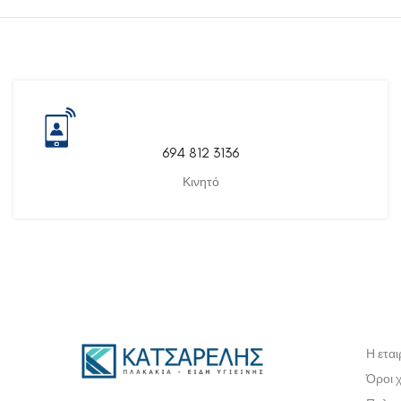
694 812 3136
Κινητό
Η εται
Όροι 