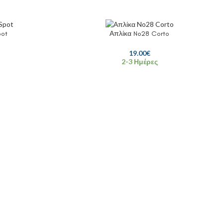
pot
Απλίκα No28 Corto
19.00
€
2-3 Ημέρες