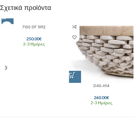
Σχετικά προϊόντα
7100 DF 3912
250.00
€
2-3 Ημέρες
D40-H14
260.00
€
2-3 Ημέρες