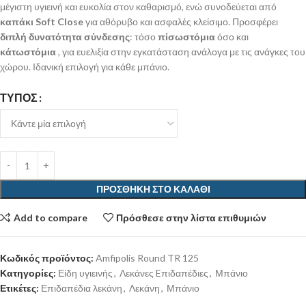
μέγιστη υγιεινή και ευκολία στον καθαρισμό, ενώ συνοδεύεται από
καπάκι Soft Close
για αθόρυβο και ασφαλές κλείσιμο. Προσφέρει
διπλή δυνατότητα σύνδεσης
: τόσο
πίσωστόμια
όσο και
κάτωστόμια
, για ευελιξία στην εγκατάσταση ανάλογα με τις ανάγκες του
χώρου. Ιδανική επιλογή για κάθε μπάνιο.
ΤΎΠΟΣ
ΠΡΟΣΘΉΚΗ ΣΤΟ ΚΑΛΆΘΙ
Add to compare
Πρόσθεσε στην λίστα επιθυμιών
Κωδικός προϊόντος:
Amfipolis Round TR 125
Κατηγορίες:
Είδη υγιεινής
,
Λεκάνες Eπιδαπέδιες
,
Μπάνιο
Ετικέτες:
Επιδαπέδια λεκάνη
,
Λεκάνη
,
Μπάνιο