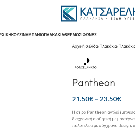
ΡΧΙΚΉ
ΚΟΥΖΊΝΑ
ΜΠΆΝΙΟ
ΠΛΑΚΆΚΙΑ
ΘΕΡΜΟΣΊΦΩΝΕΣ
Αρχική σελίδα
Πλακάκια
Πλακάκι
Pantheon
21.50
€
–
23.50
€
Η σειρά
Pantheon
αντλεί έμπνευ
διαχρονική αισθητική με μοντέρνα
πολυτέλεια με σύγχρονο design, α