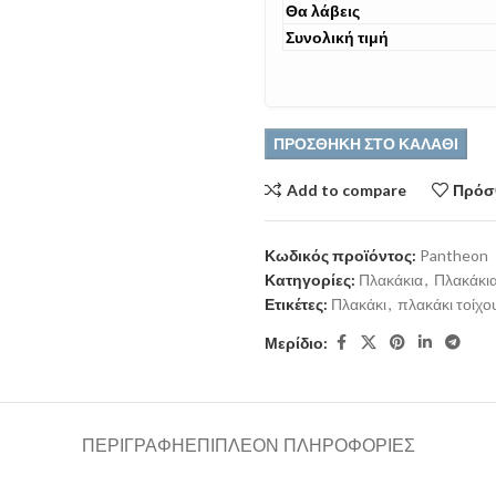
Θα λάβεις
Συνολική τιμή
ΠΡΟΣΘΉΚΗ ΣΤΟ ΚΑΛΆΘΙ
Add to compare
Πρόσθ
Κωδικός προϊόντος:
Pantheon
Κατηγορίες:
Πλακάκια
,
Πλακάκια
Ετικέτες:
Πλακάκι
,
πλακάκι τοίχο
Μερίδιο:
ΠΕΡΙΓΡΑΦΉ
ΕΠΙΠΛΈΟΝ ΠΛΗΡΟΦΟΡΊΕΣ