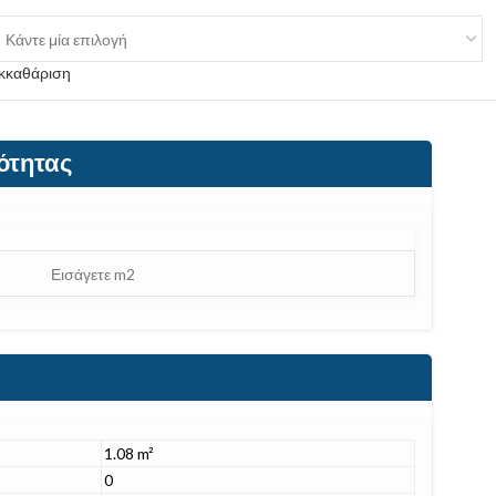
κκαθάριση
ότητας
1.08 m²
0